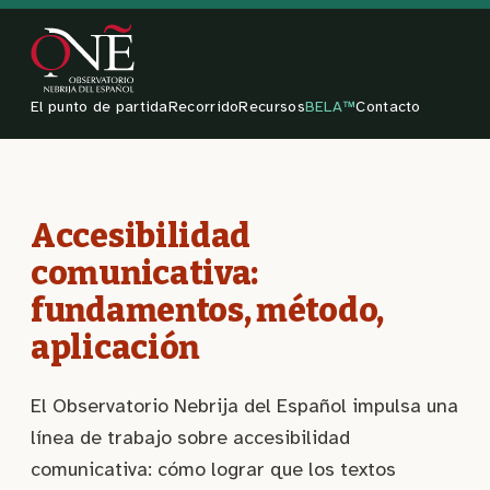
Saltar
al
contenido
El punto de partida
Recorrido
Recursos
BELA™
Contacto
Accesibilidad
comunicativa:
fundamentos, método,
aplicación
El Observatorio Nebrija del Español impulsa una
línea de trabajo sobre accesibilidad
comunicativa: cómo lograr que los textos