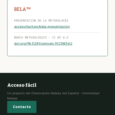
BELA™
PRESENTACIÓN DE LA METODOLOGÍA
accesofacil.es/bela-presentacion
MARCO METODOLÓGICO · CC BY 4.0
doi.org/10.5281/zenodo.19250542
Acceso fácil
Un proyecto del Observatorio Nebrija del Español · Universidad
Nebrija
Contacto